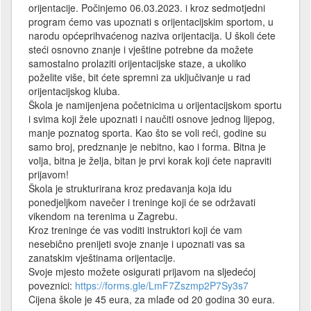
orijentacije. Počinjemo 06.03.2023. i kroz sedmotjedni
program ćemo vas upoznati s orijentacijskim sportom, u
narodu općeprihvaćenog naziva orijentacija. U školi ćete
steći osnovno znanje i vještine potrebne da možete
samostalno prolaziti orijentacijske staze, a ukoliko
poželite više, bit ćete spremni za uključivanje u rad
orijentacijskog kluba.
Škola je namijenjena početnicima u orijentacijskom sportu
i svima koji žele upoznati i naučiti osnove jednog lijepog,
manje poznatog sporta. Kao što se voli reći, godine su
samo broj, predznanje je nebitno, kao i forma. Bitna je
volja, bitna je želja, bitan je prvi korak koji ćete napraviti
prijavom!
Škola je strukturirana kroz predavanja koja idu
ponedjeljkom navečer i treninge koji će se održavati
vikendom na terenima u Zagrebu.
Kroz treninge će vas voditi instruktori koji će vam
nesebično prenijeti svoje znanje i upoznati vas sa
zanatskim vještinama orijentacije.
Svoje mjesto možete osigurati prijavom na sljedećoj
poveznici:
https://forms.gle/LmF7Zszmp2P7Sy3s7
Cijena škole je 45 eura, za mlađe od 20 godina 30 eura.