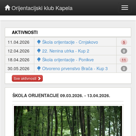
Orijentacijski klub Kapela
Toggl
navig
AKTIVNOSTI
11.04.2026
Škola orijentacije - Crnjakovo
5
12.04.2026
22. Nenina utrka - Kup 2
0
18.04.2026
Škola orijentacije - Ponikve
11
30.05.2026
Otvoreno prvenstvo Brača - Kup 3
0
Sve aktivnosti
ŠKOLA ORIJENTACIJE 09.03.2026. - 13.04.2026.