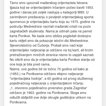
Tamo smo upoznali mađarskog orijentacista Istvana
Ijjasza koji se orijentacijskim trčanjem počeo baviti 1953.
godine i danas još uvijek nastupa u kategoriji M85. U
zanimljivom predavanju o povijesti orijentacijskog sporta
spomenuo je orijentacijsku kartu koju su 1975. godine na
području Medvednice nacrtali mađarski crtači na poziv
zagrebačkih studenata. Nama je odmah pala na pamet
karta Ponikve. No kada smo izbliza pogledali dvobojnu
kartu vidjeli smo da pokazuje istočni dio Medvednice.
Sjeveroistočno od Čučerja. Probali smo naći koje
orijentacijsko natjecanje je održano na toj karti, ali brzim
pretraživanjem mrežnih stranica nismo to uspjeli saznati.
No otkrili smo da je orijentacijska karta Ponikve starija od
one koja je bila pred nama.
Naime, ove godine bit će točno 70 godina od kako je
(1953.) na Ponikvama održano ekipno natjecanje
"orijentacijska hodnja", a 60 godina od prvog službenog
pojedinačnog natjecanja u orijentacijskom trčanju.
„1. otvoreno pojedinačno prvenstvo grada Zagreba“
održano je 1963. godine na Ponikvama. Stoga smo
odlučili obilježiti ove dvije okrugle godišnjice utrkom na
Ponikvama.