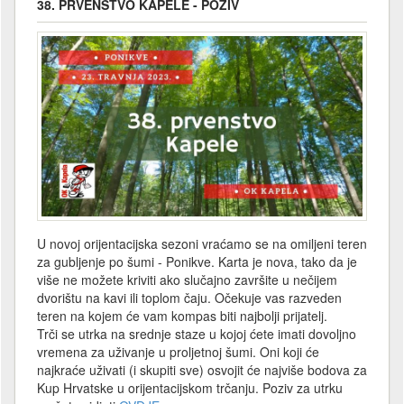
38. PRVENSTVO KAPELE - POZIV
U novoj orijentacijska sezoni vraćamo se na omiljeni teren
za gubljenje po šumi - Ponikve. Karta je nova, tako da je
više ne možete kriviti ako slučajno završite u nečijem
dvorištu na kavi ili toplom čaju. Očekuje vas razveden
teren na kojem će vam kompas biti najbolji prijatelj.
Trči se utrka na srednje staze u kojoj ćete imati dovoljno
vremena za uživanje u proljetnoj šumi. Oni koji će
najkraće uživati (i skupiti sve) osvojit će najviše bodova za
Kup Hrvatske u orijentacijskom trčanju. Poziv za utrku