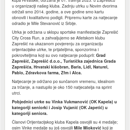
u organizaciji našeg kluba. Zadnju utrku u Novim dvorima
održali smo 2014. godine, a ove godine smo kartu
obnovili i kvalitativno podigli. Pripremu karte za natjecanje
odradio je Mile Stevanović iz Srbije.
Utrka je održana u sklopu sportske manifestacije Zaprešić
City Cross Run, a zahvaljujemo se Atletskom klubu
Zaprešić na ukazanom povjerenju za organizaciju
orijentacijske utrke, te prijateljima, sponzorima i
pokroviteljima koji su ovo natjecanje poduprli:
Grad
Zaprešić, Zaprešić d.o.o., Turistička zajednica Grada
Zaprešića, Hrvatski kišobran, Baris, Lidl, Naturel,
Pablo, Zdravkova farma, Zfm i Alca.
Natjecanje je održano po sunčanom vremenu, idealnom
za trčanje, a nastupilo je oko 150 natjecatelja na sprint
utrci.
Pobjednici utrke su Vinka Vukmanović (OK Kapela) u
kategoriji seniorki i Josip Vujanić (OK Japetić) u
kategoriji seniora.
Članovi Orijentacijskog kluba Kapela osvojili su 4 medalje;
osim Vinke medalje su još osvojili
Mile Mioković
koji je