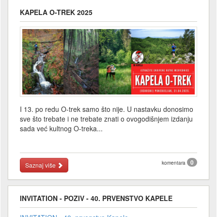
KAPELA O-TREK 2025
I 13. po redu O-trek samo što nije. U nastavku donosimo
sve što trebate i ne trebate znati o ovogodišnjem izdanju
sada već kultnog O-treka...
0
komentara
Saznaj više
INVITATION - POZIV - 40. PRVENSTVO KAPELE