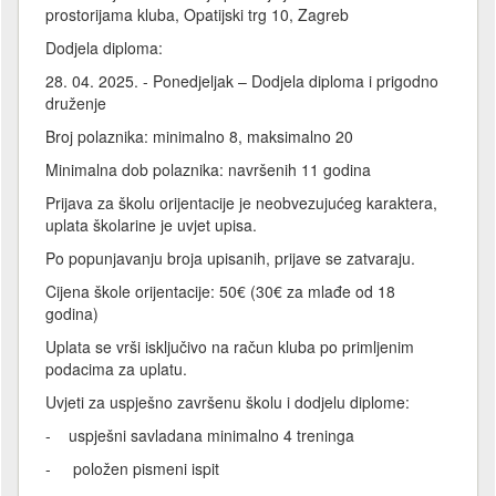
prostorijama kluba, Opatijski trg 10, Zagreb
Dodjela diploma:
28. 04. 2025. - Ponedjeljak – Dodjela diploma i prigodno
druženje
Broj polaznika: minimalno 8, maksimalno 20
Minimalna dob polaznika: navršenih 11 godina
Prijava za školu orijentacije je neobvezujućeg karaktera,
uplata školarine je uvjet upisa.
Po popunjavanju broja upisanih, prijave se zatvaraju.
Cijena škole orijentacije: 50€ (30€ za mlađe od 18
godina)
Uplata se vrši isključivo na račun kluba po primljenim
podacima za uplatu.
Uvjeti za uspješno završenu školu i dodjelu diplome:
- uspješni savladana minimalno 4 treninga
- položen pismeni ispit