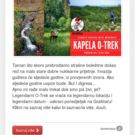
Taman što skoro prebrodismo strašne boleštine došao
red na malo stare dobre nuklearne prijetnje. Invazija
guštera će sljedeće godine, iz provjerenih izvora. Ako
sljedeće godine uopće bude. But I digress...
Ajmo mi rađe malo trekat dok smo još živi, jel?
Legendarni O-Trek se vraća na legendarnu lokaciju i
legendarni datum - uskrsni ponedjeljak na Grafičaru!
Klikni na saznaj više kako bi saznao/la više, duuh.
0
komentara
Saznaj više