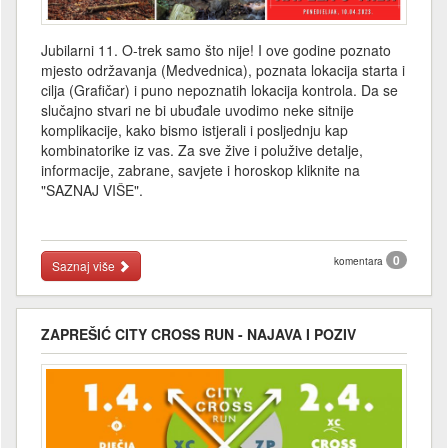
Jubilarni 11. O-trek samo što nije! I ove godine poznato
mjesto održavanja (Medvednica), poznata lokacija starta i
cilja (Grafičar) i puno nepoznatih lokacija kontrola. Da se
slučajno stvari ne bi ubuđale uvodimo neke sitnije
komplikacije, kako bismo istjerali i posljednju kap
kombinatorike iz vas. Za sve žive i polužive detalje,
informacije, zabrane, savjete i horoskop kliknite na
"SAZNAJ VIŠE".
0
komentara
Saznaj više
ZAPREŠIĆ CITY CROSS RUN - NAJAVA I POZIV