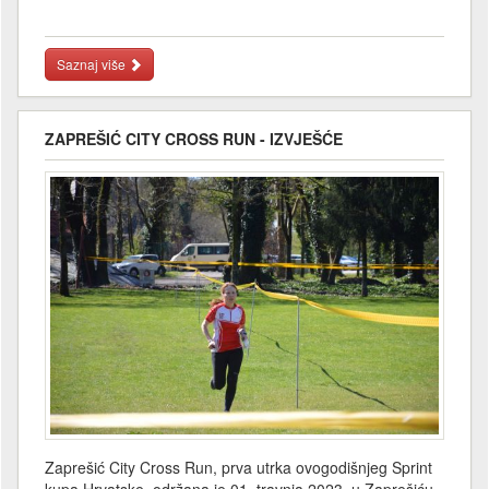
Saznaj više
ZAPREŠIĆ CITY CROSS RUN - IZVJEŠĆE
Zaprešić City Cross Run, prva utrka ovogodišnjeg Sprint
kupa Hrvatske, održana je 01. travnja 2023. u Zaprešiću