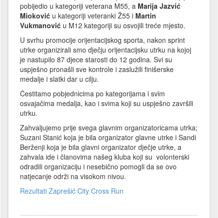
pobijedio u kategoriji veterana M55, a
Marija Jazvić
Mioković
u kategoriji veteranki Ž55 i
Martin
Vukmanović
u M12 kategoriji su osvojili treće mjesto.
U svrhu promocije orijentacijskog sporta, nakon sprint
utrke organizirali smo dječju orijentacijsku utrku na kojoj
je nastupilo 87 djece starosti do 12 godina. Svi su
uspješno pronašli sve kontrole i zaslužili finišerske
medalje i slatki dar u cilju.
Čestitamo pobjednicima po kategorijama i svim
osvajačima medalja, kao i svima koji su uspješno završili
utrku.
Zahvaljujemo prije svega glavnim organizatoricama utrka;
Suzani Stanić koja je bila organizator glavne utrke i Sandi
Berženji koja je bila glavni organizator dječje utrke, a
zahvala ide i članovima našeg kluba koji su volonterski
odradili organizaciju i nesebično pomogli da se ovo
natjecanje održi na visokom nivou.
Rezultati Zaprešić City Cross Run