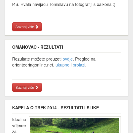
P.S. Hvala navijaču Tomislavu na fotografiji s balkona :)
Saznaj više
OMANOVAC - REZULTATI
Rezultate možete preuzeti
ovdje
. Pregled na
orienteeringonline.net,
ukupno
i
prolazi
.
Saznaj više
KAPELA O-TREK 2014 - REZULTATI I SLIKE
Idealno
vrijeme
za