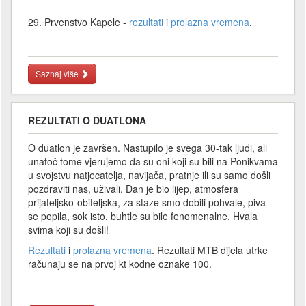
29. Prvenstvo Kapele -
rezultati
i
prolazna vremena
.
Saznaj više
REZULTATI O DUATLONA
O duatlon je završen. Nastupilo je svega 30-tak ljudi, ali
unatoč tome vjerujemo da su oni koji su bili na Ponikvama
u svojstvu natjecatelja, navijača, pratnje ili su samo došli
pozdraviti nas, uživali. Dan je bio lijep, atmosfera
prijateljsko-obiteljska, za staze smo dobili pohvale, piva
se popila, sok isto, buhtle su bile fenomenalne. Hvala
svima koji su došli!
Rezultati
i
prolazna vremena
. Rezultati MTB dijela utrke
računaju se na prvoj kt kodne oznake 100.