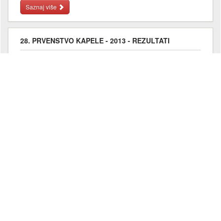
Saznaj više
28. PRVENSTVO KAPELE - 2013 - REZULTATI
28. Prvenstvo Kapele -
rezultati
i
prolazna vremena
.
Saznaj više
27. PRVENSTVO KAPELE - 2012 - REZULTATI
27. Prvenstvo Kapele - Prvenstvo Hrvatske u sprintu 2012
Rezultati
Prolazna vremena
Saznaj više