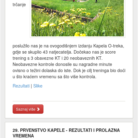
trčanje
poslužilo nas je na ovogodišnjem izdanju Kapela O-treka,
gdje se skuplio 43 natjecatelja. Dočekao nas je score
trening s 3 obavezne KT i 20 neobaveznih KT.
Neobavezne kontrole donosile su nagradne minute
ovisno o težini dolaska do iste. Dok je cilj treninga bio doći
u što kraćem vremenu sa što više kontrola.
Rezultati
|
Slike
Saznaj više
29. PRVENSTVO KAPELE - REZULTATI I PROLAZNA
VREMENA