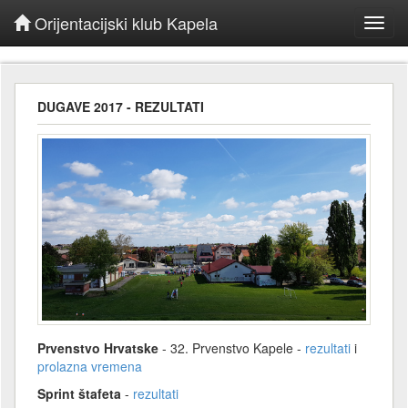
Orijentacijski klub Kapela
Toggl
navig
DUGAVE 2017 - REZULTATI
Prvenstvo Hrvatske
-
32. Prvenstvo Kapele -
rezultati
i
prolazna vremena
Sprint štafeta
-
rezultati