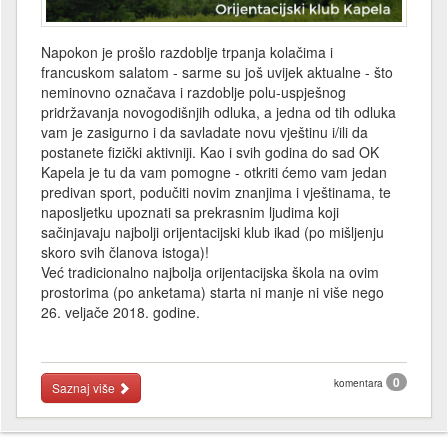
Napokon je prošlo razdoblje trpanja kolačima i
francuskom salatom - sarme su još uvijek aktualne - što
neminovno označava i razdoblje polu-uspješnog
pridržavanja novogodišnjih odluka, a jedna od tih odluka
vam je zasigurno i da savladate novu vještinu i/ili da
postanete fizički aktivniji. Kao i svih godina do sad OK
Kapela je tu da vam pomogne - otkriti ćemo vam jedan
predivan sport, podučiti novim znanjima i vještinama, te
naposljetku upoznati sa prekrasnim ljudima koji
sačinjavaju najbolji orijentacijski klub ikad (po mišljenju
skoro svih članova istoga)!
Već tradicionalno najbolja orijentacijska škola na ovim
prostorima (po anketama) starta ni manje ni više nego
26. veljače 2018. godine.
0
komentara
Saznaj više