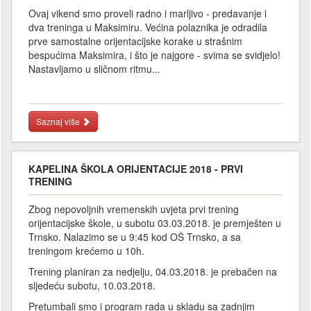
Ovaj vikend smo proveli radno i marljivo - predavanje i
dva treninga u Maksimiru. Većina polaznika je odradila
prve samostalne orijentacijske korake u strašnim
bespućima Maksimira, i što je najgore - svima se svidjelo!
Nastavljamo u sličnom ritmu...
Saznaj više
KAPELINA ŠKOLA ORIJENTACIJE 2018 - PRVI
TRENING
Zbog nepovoljnih vremenskih uvjeta prvi trening
orijentacijske škole, u subotu 03.03.2018. je premješten u
Trnsko. Nalazimo se u 9:45 kod OŠ Trnsko, a sa
treningom krećemo u 10h.
Trening planiran za nedjelju, 04.03.2018. je prebačen na
sljedeću subotu, 10.03.2018.
Pretumbali smo i program rada u skladu sa zadnjim