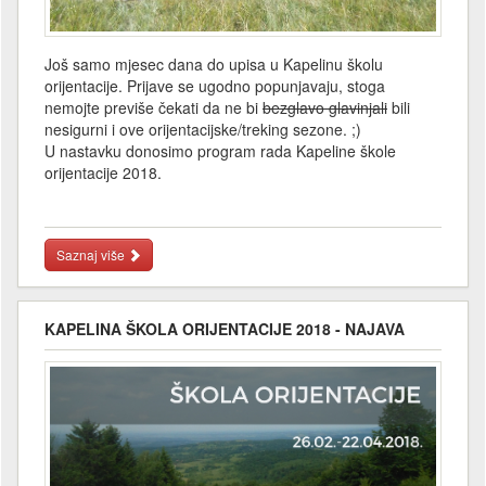
Još samo mjesec dana do upisa u Kapelinu školu
orijentacije. Prijave se ugodno popunjavaju, stoga
nemojte previše čekati da ne bi
bezglavo glavinjali
bili
nesigurni i ove orijentacijske/treking sezone. ;)
U nastavku donosimo program rada Kapeline škole
orijentacije 2018.
Saznaj više
KAPELINA ŠKOLA ORIJENTACIJE 2018 - NAJAVA