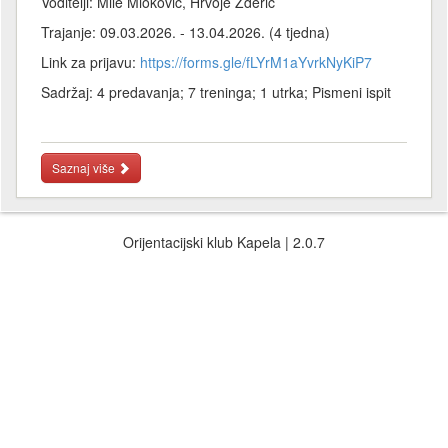
Voditelji: Mile Mioković, Hrvoje Žderić
Trajanje: 09.03.2026. - 13.04.2026. (4 tjedna)
Link za prijavu:
https://forms.gle/fLYrM1aYvrkNyKiP7
Sadržaj: 4 predavanja; 7 treninga; 1 utrka; Pismeni ispit
Saznaj više
Orijentacijski klub Kapela | 2.0.7