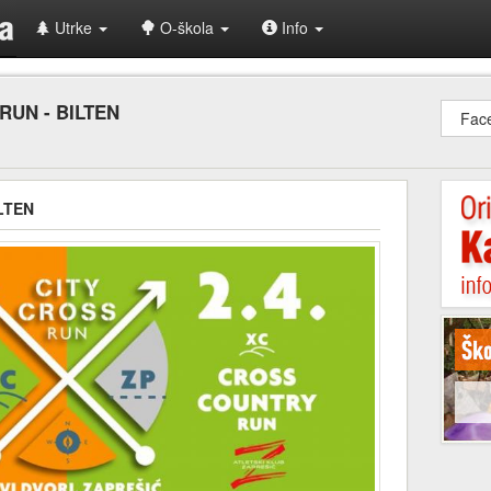
Utrke
O-škola
Info
RUN - BILTEN
Fac
LTEN