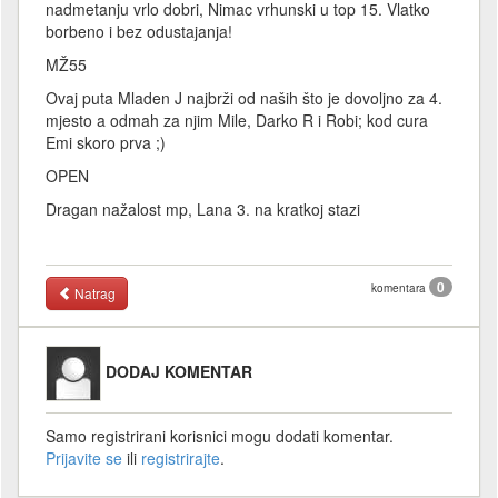
nadmetanju vrlo dobri, Nimac vrhunski u top 15. Vlatko
borbeno i bez odustajanja!
MŽ55
Ovaj puta Mladen J najbrži od naših što je dovoljno za 4.
mjesto a odmah za njim Mile, Darko R i Robi; kod cura
Emi skoro prva ;)
OPEN
Dragan nažalost mp, Lana 3. na kratkoj stazi
0
komentara
Natrag
DODAJ KOMENTAR
Samo registrirani korisnici mogu dodati komentar.
Prijavite se
ili
registrirajte
.