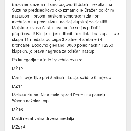
izazovne staze a mi smo odgovorili dobrim rezultatima.
Suzu na predsjedikovo oko izmamio je Dražen odličnim
nastupom i prvom muškom seniorskom zlatnom
medaljom na prvenstvu u novijoj klupskoj povijesti!!!
Majstore, svaka čast, o ovome će se još pričati i
prepričavati! Bilo je tu još odličnih rezultata i nastupa - sve
skupa 11 medalja od čega 3 zlatne, 4 srebrne i 4
brončane. Bodovno gledano, 3000 pojedinačnih i 2350
klupskih, je prava nagrada za odličan nastup!
Po kategorijama je to izgledalo ovako:
MŽ12
Martin uvjerljivo prvi #tatinsin, Lucija solidno 6. mjesto
MŽ14
Melissa zlatna, Nina malo ispred Petre i na postolju,
Wanda nažalost mp
MŽ16
Majdi nezahvalna drvena medalja
MŽ21A