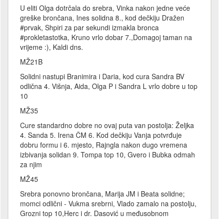
U eliti Olga dotrčala do srebra, Vinka nakon jedne veće
greške brončana, Ines solidna 8., kod dečkiju Dražen
#prvak, Shpiri za par sekundi izmakla bronca
#prokletastotka, Kruno vrlo dobar 7.,Domagoj taman na
vrijeme :), Kaldi dns.
MŽ21B
Solidni nastupi Branimira i Daria, kod cura Sandra BV
odlična 4. Višnja, Aida, Olga P i Sandra L vrlo dobre u top
10
MŽ35
Cure standardno dobre no ovaj puta van postolja: Željka
4. Sanda 5. Irena ČM 6. Kod dečkiju Vanja potvrđuje
dobru formu i 6. mjesto, Rajngla nakon dugo vremena
izbivanja solidan 9. Tompa top 10, Gvero i Bubka odmah
za njim
MŽ45
Srebra ponovno brončana, Marija JM i Beata solidne;
momci odlični - Vukma srebrni, Vlado zamalo na postolju,
Grozni top 10,Herc i dr. Dasović u međusobnom