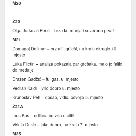
M20
-
Ž20
Olga Jerković Perić – brza ko munja i suvereno prva!
M21
Domagoj Delimar – brz ali i griješi, na kraju okruglo 10.
mjesto
Luka Filetin – analiza pokazala par grešaka, malo je falilo
do medalje
Dražen Gadžić – ful gas, 6. mjesto
Vedran Kaldi – vrlo dobro 8. mjesto
Krunoslav Peh – došao, vidio, osvojio 5. mjesto
Ž21A
Ines Kos – odlična četvrta u eliti!
Višnja Dukić – jako dobro, na kraju 7. mjesto
M35