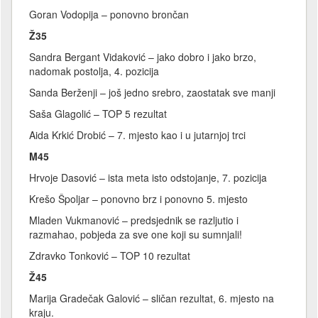
Goran Vodopija – ponovno brončan
Ž35
Sandra Bergant Vidaković – jako dobro i jako brzo,
nadomak postolja, 4. pozicija
Sanda Berženji – još jedno srebro, zaostatak sve manji
Saša Glagolić – TOP 5 rezultat
Aida Krkić Drobić – 7. mjesto kao i u jutarnjoj trci
M45
Hrvoje Dasović – ista meta isto odstojanje, 7. pozicija
Krešo Špoljar – ponovno brz i ponovno 5. mjesto
Mladen Vukmanović – predsjednik se razljutio i
razmahao, pobjeda za sve one koji su sumnjali!
Zdravko Tonković – TOP 10 rezultat
Ž45
Marija Gradečak Galović – sličan rezultat, 6. mjesto na
kraju.