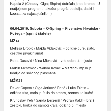
Kapela 2 (Chappy; Olga; Shpiro) dotrčala je do bronce. U
nedjeljnom programu također pregršt postolja, daski i
kobasa za najuspješnije! :)
06.04.2019. Subota – O-Spring – Prvenstvo Hrvatske -
Požega - (sprint štafete)
MŽ14
Melissa Drobić / Majda Vidaković – odlične cure, zlato,
čestitke prvakinjama!
Petra Dasović / Nina Mioković – vrlo dobro 4. mjesto
Martin Meštrović / Wanda Kovač – Martinov mp ih je
udaljio od solidnog plasmana
MŽM21
Davor Čapeta / Olga Jerković Perić / Luka Filetin –
odlična trka, malo je falilo do srebra, bronca ko kuća!
Krunoslav Peh / Sanda Berženji / Vedran Kaldi – brzi i
žestoki, borba do samog kraja, odlično 5. mjesto