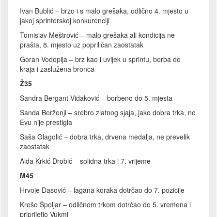
Ivan Bublić – brzo i s malo grešaka, odlično 4. mjesto u
jakoj sprinterskoj konkurenciji
Tomislav Meštrović – malo grešaka ali kondicija ne
prašta, 8. mjesto uz popriličan zaostatak
Goran Vodopija – brz kao i uvijek u sprintu, borba do
kraja i zaslužena bronca
Ž35
Sandra Bergant Vidaković – borbeno do 5. mjesta
Sanda Berženji – srebro zlatnog sjaja, jako dobra trka, no
Evu nije prestigla
Saša Glagolić – dobra trka, drvena medalja, ne prevelik
zaostatak
Aida Krkić Drobić – solidna trka i 7. vrijeme
M45
Hrvoje Dasović – lagana koraka dotrčao do 7. pozicije
Krešo Špoljar – odličnom trkom dotrčao do 5. vremena i
priprijetio Vukmi