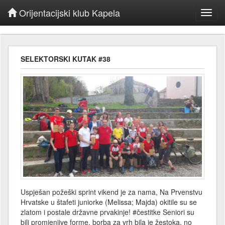
Orijentacijski klub Kapela
Toggl
navig
SELEKTORSKI KUTAK #38
Uspješan požeški sprint vikend je za nama, Na Prvenstvu
Hrvatske u štafeti juniorke (Melissa; Majda) okitile su se
zlatom i postale državne prvakinje! #čestitke Seniori su
bili promjenjive forme, borba za vrh bila je žestoka, no