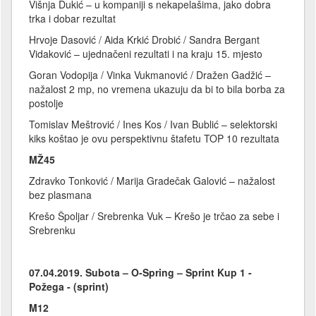
Višnja Dukić – u kompaniji s nekapelašima, jako dobra
trka i dobar rezultat
Hrvoje Dasović / Aida Krkić Drobić / Sandra Bergant
Vidaković – ujednačeni rezultati i na kraju 15. mjesto
Goran Vodopija / Vinka Vukmanović / Dražen Gadžić –
nažalost 2 mp, no vremena ukazuju da bi to bila borba za
postolje
Tomislav Meštrović / Ines Kos / Ivan Bublić – selektorski
kiks koštao je ovu perspektivnu štafetu TOP 10 rezultata
MŽ45
Zdravko Tonković / Marija Gradečak Galović – nažalost
bez plasmana
Krešo Špoljar / Srebrenka Vuk – Krešo je trčao za sebe i
Srebrenku
07.04.2019. Subota – O-Spring – Sprint Kup 1 -
Požega - (sprint)
M12