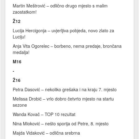
Martin Meštrović – odlično drugo mjesto s malim
zaostatkom!
Ž12
Lucija Hercigonja – uvjerljiva pobjeda, novo zlato za
Luciju!
Anja Vita Ogorelec – borbeno, nema predaje, brončana
medalja!
M16
-
Ž16
Petra Dasović – nekoliko grešaka i na kraju 7. mjesto
Melissa Drobić – vrlo dobro četvrto mjesto na startu
sezone
Wanda Kovač – TOP 10 rezultat
Nina Mioković – nešto sporija od Petre, 8. mjesto
Majda Vidaković – odlična srebrna