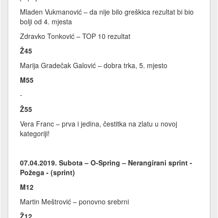
Mladen Vukmanović – da nije bilo greškica rezultat bi bio
bolji od 4. mjesta
Zdravko Tonković – TOP 10 rezultat
Ž45
Marija Gradečak Galović – dobra trka, 5. mjesto
M55
-
Ž55
Vera Franc – prva i jedina, čestitka na zlatu u novoj
kategoriji!
07.04.2019. Subota – O-Spring – Nerangirani sprint -
Požega - (sprint)
M12
Martin Meštrović – ponovno srebrni
Ž12