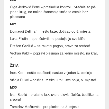
Olga Jerković Perić – preskočila kontrolu, vraćala se još
jedan krug, no nakon štancanja finiša te ostala bez
plasmana
M21
Domagoj Delimar – nešto brže, dotrčao do 8. mjesta
Luka Filetin – opet četvrti, no postolje je sve bliže
Dražen Gadžić – na raketni pogon, bravo za srebro!
Vedran Kaldi – popravi plasman za jedno mjesto, na kraju
7.
Ž21A
Ines Kos – nešto opušteniji nastup vrijedan 6. pozicije
Višnja Dukić – odlična, iz trke u trku sve bolja, 5. mjesto!
M35
Ivan Bublić – brutalno brz, skoro ulovio Delića, čestitke na
srebru!
Tomislav Meštrović – pretplaćen na 8. mjesto