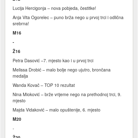
Lucija Hercigonja – nova pobjeda, čestitke!
Anja Vita Ogorelec – puno brža nego u prvoj trci i odlična
srebrna!
M16
-
Ž16
Petra Dasović –7. mjesto kao i u prvoj trci
Melissa Drobić – malo bolje nego ujutro, brončana
medalja
Wanda Kovač – TOP 10 rezultat
Nina Mioković – brže vrijeme nego na prethodnoj trci, 9.
mjesto
Majda Vidaković – malo opuštenije, 6. mjesto
M20
-
Ž20