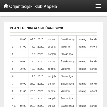
Orijentacijski klub Kapela
Toggl
navig
PLAN TRENINGA SIJEČANJ 2020
1.
19:00
07.01.2020.
utorak
Savski nasip
trening
kondicijski
2.
11:00
11.01.2020.
subota
Maksimir
trening
orijentacijski/ko
3.
12.01.2020.
nedjelja
Zimska liga
4.
19:00
14.01.2020.
utorak
Savski nasip
trening
kondicijski
5.
09:00
18.01.2020.
subota
Maksimir
trening
kondicijski
6.
19.01.2020.
nedjelja
Zimska liga
7.
19:00
21.01.2020.
utorak
Savski nasip
trening
kondicijski
8.
11:00
25.01.2020.
subota
Maksimir
trening
orijentacijski/ko
9.
26.01.2020.
nedjelja
Zimska liga
10.
19:00
28.01.2020.
utorak
Savski nasip
trening
kondicijski