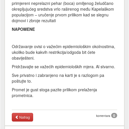
primjereni neprelazni pehar (boca) omiljenog želudčano
okrepljujućeg sredstva vrlo raširenog među Kapelaškom
populacijom – uručenje prvom prilikom kad se slegnu
dojmovi i zbroje rezultati
NAPOMENE
Održavanje ovisi o važećim epidemiološkim okolnostima,
ukoliko bude kakvih restrikcija/odgoda bit ćete
obaviješteni.
Pridržavajte se važećih epidemioloških mjera. Al stvarno.
Sve privatno i zabranjeno na karti je s razlogom pa
poštujte to.
Promet je gust stoga pazite prilikom prelaženja
prometnica.
0
komentara
Natrag