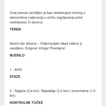
Ovaj evenat zamišljen je kao relaksirajući trening s
elementima natjecanja u svrhu zagrijavanja pred
nadolazeću O-sezonu.
TEREN
Istočni dio Vrbana – Orijentacijski nikad viđeno tj.
neviđeno. Enigma! Intriga! Premijera!
MJERILO
1 : 4000
STAZE
3 - Najjača (3,4 km), Najslabija (2,0 km) i Izvanredna (1,0
km)
KONTROLNE TOČKE