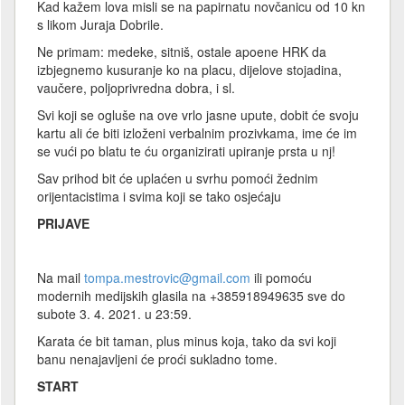
Kad kažem lova misli se na papirnatu novčanicu od 10 kn
s likom Juraja Dobrile.
Ne primam: medeke, sitniš, ostale apoene HRK da
izbjegnemo kusuranje ko na placu, dijelove stojadina,
vaučere, poljoprivredna dobra, i sl.
Svi koji se ogluše na ove vrlo jasne upute, dobit će svoju
kartu ali će biti izloženi verbalnim prozivkama, ime će im
se vući po blatu te ću organizirati upiranje prsta u nj!
Sav prihod bit će uplaćen u svrhu pomoći žednim
orijentacistima i svima koji se tako osjećaju
PRIJAVE
Na mail
tompa.mestrovic@gmail.com
ili pomoću
modernih medijskih glasila na +385918949635 sve do
subote 3. 4. 2021. u 23:59.
Karata će bit taman, plus minus koja, tako da svi koji
banu nenajavljeni će proći sukladno tome.
START