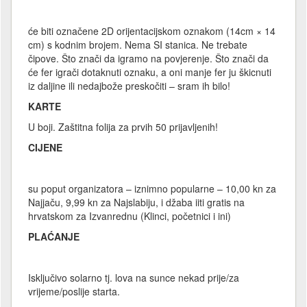
će biti označene 2D orijentacijskom oznakom (14cm × 14
cm) s kodnim brojem. Nema SI stanica. Ne trebate
čipove. Što znači da igramo na povjerenje. Što znači da
će fer igrači dotaknuti oznaku, a oni manje fer ju škicnuti
iz daljine ili nedajbože preskočiti – sram ih bilo!
KARTE
U boji. Zaštitna folija za prvih 50 prijavljenih!
CIJENE
su poput organizatora – iznimno popularne – 10,00 kn za
Najjaču, 9,99 kn za Najslabiju, i džaba iiti gratis na
hrvatskom za Izvanrednu (Klinci, početnici i ini)
PLAĆANJE
Isključivo solarno tj. lova na sunce nekad prije/za
vrijeme/poslije starta.