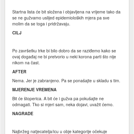
Startna lista će bit složena i objavljena na vrijeme tako da
se ne gužvamo uslijed epidemioloških mjera pa sve
molim da se toga i pridržavaju.
CILJ
Po završetku trke bi bilo dobro da se raziđemo kako se
ovaj događaj ne bi pretvorio u neki korona parti što nije
nikom na čast.
AFTER
Nema. Jer je zabranjeno. Pa se ponašajte u skladu s tim.
MJERENJE VREMENA
Bit će štoperica. A bit će i gužva pa pokušajte ne
odmagati. Tko si mjeri sam, neka dojavi, uvažit ćemo.
NAGRADE
Najbržeg natjecatelja/icu u obje kategorije očekuje