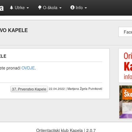
Utrke
O-škola
Info
TVO KAPELE
Fac
ELE
žete pronaći
OVDJE
.
37. Prvenstvo Kapele
22.04.2022 | Marijana Žgela Putniković
Orijentacijski klub Kapela | 2.0.7