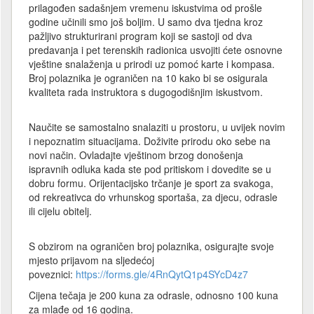
prilagođen sadašnjem vremenu iskustvima od prošle
godine učinili smo još boljim. U samo dva tjedna kroz
pažljivo strukturirani program koji se sastoji od dva
predavanja i pet terenskih radionica usvojiti ćete osnovne
vještine snalaženja u prirodi uz pomoć karte i kompasa.
Broj polaznika je ograničen na 10 kako bi se osigurala
kvaliteta rada instruktora s dugogodišnjim iskustvom.
Naučite se samostalno snalaziti u prostoru, u uvijek novim
i nepoznatim situacijama. Doživite prirodu oko sebe na
novi način. Ovladajte vještinom brzog donošenja
ispravnih odluka kada ste pod pritiskom i dovedite se u
dobru formu. Orijentacijsko trčanje je sport za svakoga,
od rekreativca do vrhunskog sportaša, za djecu, odrasle
ili cijelu obitelj.
S obzirom na ograničen broj polaznika, osigurajte svoje
mjesto prijavom na sljedećoj
poveznici:
https://forms.gle/4RnQytQ1p4SYcD4z7
Cijena tečaja je 200 kuna za odrasle, odnosno 100 kuna
za mlađe od 16 godina.