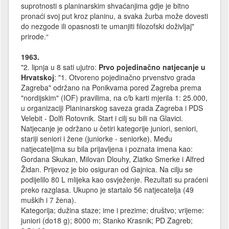
suprotnosti s planinarskim shvaćanjima gdje je bitno
pronaći svoj put kroz planinu, a svaka žurba može dovesti
do nezgode ili opasnosti te umanjiti filozofski doživljaj"
prirode.“
1963.
"2. lipnja u 8 sati ujutro:
Prvo pojedinačno natjecanje u
Hrvatskoj
: "1. Otvoreno pojedinačno prvenstvo grada
Zagreba" održano na Ponikvama pored Zagreba prema
"nordijskim" (IOF) pravilima, na c/b karti mjerila 1: 25.000,
u organizaciji Planinarskog saveza grada Zagreba i PDS
Velebit - Dolfi Rotovnik. Start i cilj su bili na Glavici.
Natjecanje je održano u četiri kategorije juniori, seniori,
stariji seniori i žene (juniorke - seniorke). Među
natjecateljima su bila prijavljena i poznata imena kao:
Gordana Skukan, Milovan Dlouhy, Zlatko Smerke i Alfred
Židan. Prijevoz je bio osiguran od Gajnica. Na cilju se
podijelilo 80 L mlijeka kao osvježenje. Rezultati su praćeni
preko razglasa. Ukupno je startalo 56 natjecatelja (49
muških i 7 žena).
Kategorija; dužina staze; ime i prezime; društvo; vrijeme:
juniori (do18 g); 8000 m; Stanko Krasnik; PD Zagreb;