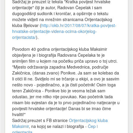
Sadržaj je preuzet iz teksta "Kratka povijest hrvatske
orijentacije" čiji je autor, Radovan Čepelak i sam
dugogodišnji sudionik i kroničar, a opširnije o tekstu
možete vidjeti na mrežnim stranicama Orijentacijskog
kluba Bjelovar (
http://okb.hr/2017/08/07/kratka-povijest-
hrvatske-orijentacije-videna-ocima-okorjelog-
orijentacista/
).
Povodom 40 godina orijentacijskog kluba Maksimir
objavljena je i biografija Radovana Čepelaka te je
snimljen film u kojem na početku priča upravo o toj utrci.
"Mjesto održavanja zapadna Medvednica, područje
Zakičnica, (danas zvano) Ponikve. Ja sam se kolebao da
li otići ili ne. Svidjelo mi se trčanje u ekipi, a ovo je sasvim
nešto novo - pojedinačno, a ja čisti početnik! Osim toga
teren Zakičnica - Ponikve bio je veoma težak sam
odustao, jer me nitko nije povukao. Kao početnik tada
nisam bio svjestan da je to prvo pojedinačno natjecanje u
povijesti hrvatske orijentacije! Danas bi se imao čime
hvaliti!"
Sadržaj preuzet s FB stranice
Orijentacijskog kluba
Maksimir
, na kojoj se nalazi i biografija -
Čep i
orijentacija
.