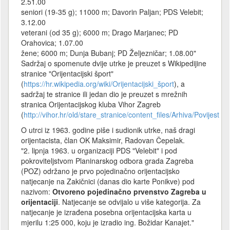
2.51.00
seniori (19-35 g); 11000 m; Davorin Paljan; PDS Velebit;
3.12.00
veterani (od 35 g); 6000 m; Drago Marjanec; PD
Orahovica; 1.07.00
žene; 6000 m; Dunja Bubanj; PD Željezničar; 1.08.00"
Sadržaj o spomenute dvije utrke je preuzet s Wikipedijine
stranice "Orijentacijski šport"
(
https://hr.wikipedia.org/wiki/Orijentacijski_šport
), a
sadržaj te stranice ili jedan dio je preuzet s mrežnih
stranica Orijentacijskog kluba Vihor Zagreb
(
http://vihor.hr/old/stare_stranice/content_files/Arhiva/Povijest.h
O utrci iz 1963. godine piše i sudionik utrke, naš dragi
orijentacista, član OK Maksimir, Radovan Čepelak.
"2. lipnja 1963. u organizaciji PDS "Velebit" i pod
pokroviteljstvom Planinarskog odbora grada Zagreba
(POZ) održano je prvo pojedinačno orijentacijsko
natjecanje na Zakičnici (danas dio karte Ponikve) pod
nazivom:
Otvoreno pojedinačno prvenstvo Zagreba u
orijentaciji
. Natjecanje se odvijalo u više kategorija. Za
natjecanje je izrađena posebna orijentacijska karta u
mjerilu 1:25 000, koju je izradio ing. Božidar Kanajet."