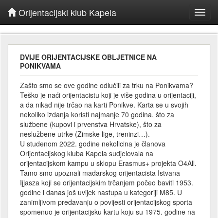
Orijentacijski klub Kapela
Toggl
navig
DVIJE ORIJENTACIJSKE OBLJETNICE NA
PONIKVAMA
Zašto smo se ove godine odlučili za trku na Ponikvama?
Teško je naći orijentacistu koji je više godina u orijentaciji,
a da nikad nije trčao na karti Ponikve. Karta se u svojih
nekoliko izdanja koristi najmanje 70 godina, što za
službene (kupovi i prvenstva Hrvatske), što za
neslužbene utrke (Zimske lige, treninzi…).
U studenom 2022. godine nekolicina je članova
Orijentacijskog kluba Kapela sudjelovala na
orijentacijskom kampu u sklopu Erasmus+ projekta O4All.
Tamo smo upoznali mađarskog orijentacista Istvana
Ijjasza koji se orijentacijskim trčanjem počeo baviti 1953.
godine i danas još uvijek nastupa u kategoriji M85. U
zanimljivom predavanju o povijesti orijentacijskog sporta
spomenuo je orijentacijsku kartu koju su 1975. godine na