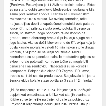
(Ponikve). Postavljeno je 11 živih kontrolnih točaka. Ekipe
su na startu dobile zemljovid Medvednice, ucrtana je bila
samo prva kontrolna točka. Startalo se u vremenskim
razmacima 10-15 minuta. Na svakoj kontrolnoj točki
natjecatelji su dobili u zapečaćenoj omotnici opis puta do
iduće KT, npr. prijelaz s puta preko potoka ili desno uz
živicu, ne stazom, nego poprijeko ravno istočno na
greben, mimo oborenog hrasta ili prilaz cilju s juga ne s
jugo-istoka. Ako su došli istovremeno do KT, ekipa koja je
došla kasnije morala je čekati 10 min nakon što je druga
krenula, a vrijeme se na kraju oduzimalo. Među
kontrolama su se ponekad nalazile međutočke gdje su se
ekipe morale potpisati. Kontrolne točke su mogle biti
označene i na zemljovidu. Natjecatelji su se koristili i
kompasom. Pobjedničke ekipe PD Zagreb i PD Javor,
trebale su 1:46 sati da prođu stazu. Sudjelovala je i jedna
ženska ekipa koja je stazu obišla za 3 sata i 12 minuta.“
„Iduće natjecanje 12. 12. 1954. Natjecanja su doživjela
uspjeh kod omladinaca, a kritike kod starijih planinara.
Kritike su se temeljile na činjenici da je za pobjedu uz
umješnost orijentiranja odlučujuća bila i brzina, što je u