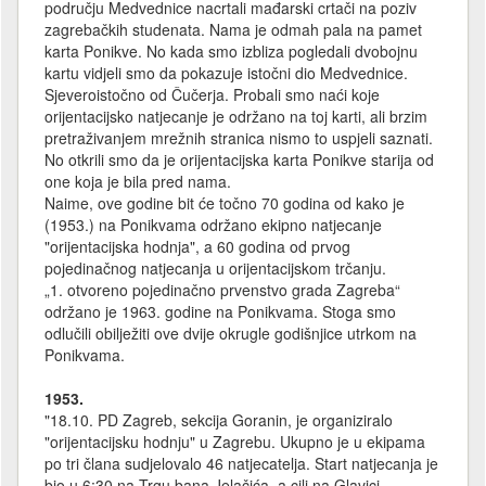
području Medvednice nacrtali mađarski crtači na poziv
zagrebačkih studenata. Nama je odmah pala na pamet
karta Ponikve. No kada smo izbliza pogledali dvobojnu
kartu vidjeli smo da pokazuje istočni dio Medvednice.
Sjeveroistočno od Čučerja. Probali smo naći koje
orijentacijsko natjecanje je održano na toj karti, ali brzim
pretraživanjem mrežnih stranica nismo to uspjeli saznati.
No otkrili smo da je orijentacijska karta Ponikve starija od
one koja je bila pred nama.
Naime, ove godine bit će točno 70 godina od kako je
(1953.) na Ponikvama održano ekipno natjecanje
"orijentacijska hodnja", a 60 godina od prvog
pojedinačnog natjecanja u orijentacijskom trčanju.
„1. otvoreno pojedinačno prvenstvo grada Zagreba“
održano je 1963. godine na Ponikvama. Stoga smo
odlučili obilježiti ove dvije okrugle godišnjice utrkom na
Ponikvama.
1953.
"18.10. PD Zagreb, sekcija Goranin, je organiziralo
"orijentacijsku hodnju" u Zagrebu. Ukupno je u ekipama
po tri člana sudjelovalo 46 natjecatelja. Start natjecanja je
bio u 6:30 na Trgu bana Jelačića, a cilj na Glavici