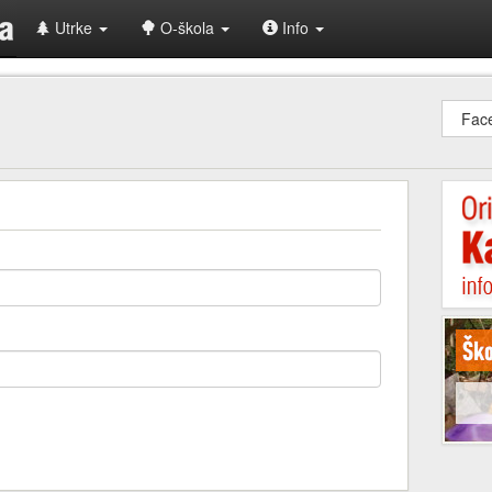
Utrke
O-škola
Info
Fac