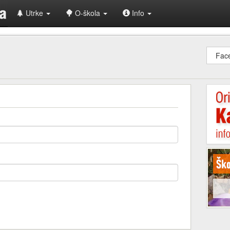
Utrke
O-škola
Info
Fac