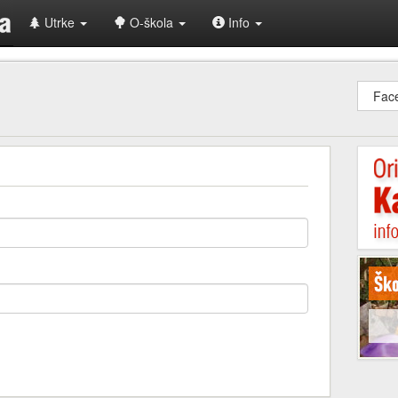
Utrke
O-škola
Info
Fac