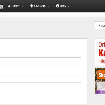
Utrke
O-škola
Info
Fac